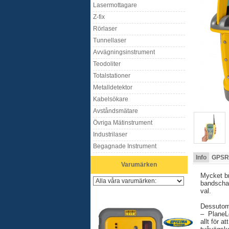
Lasermottagare
Z-fix
Rörlaser
Tunnellaser
Avvägningsinstrument
Teodoliter
Totalstationer
Metalldetektor
Kabelsökare
Avståndsmätare
Övriga Mätinstrument
Industrilaser
Begagnade Instrument
Info
GPSR
Varumärken
Mycket br
bandschak
val.
Dessutom 
– PlaneLo
allt för 