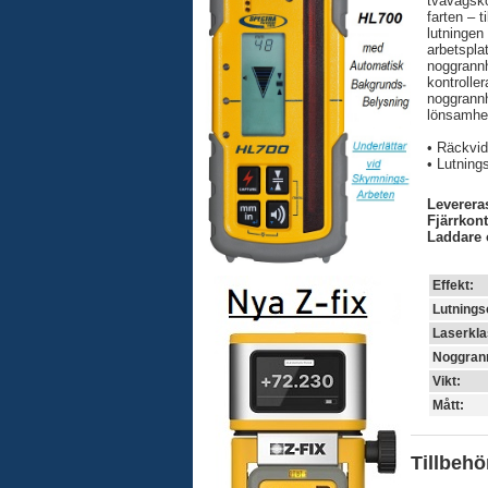
tvåvägsko
farten – 
lutningen
arbetspla
noggrann
kontrolle
noggrannh
lönsamhe
• Räckvid
• Lutnings
Leverera
Fjärrkon
Laddare 
Effekt:
Lutning
Laserkla
Noggran
Vikt:
Mått:
Tillbehö