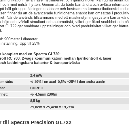
mmunikation mellan laserinstrumentet och fjärrkontrollen kan du nu ändra lut
till och med inifrån hytten. Genom att du både kan ändra och avläsa informati
 på håll går uppställningen snabbare och kostsamma kommunikationsfel redu
tsen finner du att de avancerade funktionerna snabbt kan omsättas i produktiv
het. När de används tillsammans med ett maskinstyrningssystem kan använ
ra höjd och tvärfall simultant och automatiskt, vilket ger ökad snabbhet och bä
et.GL722 ger snabbare uppställningar och ökad produktivitet vilket ger bättre
t.
d: 900meter i diameter
inställning. Upp till 25%
s komplett med en Spectra GL720:
troll RC 703, 2-vägs kommunikation mellan fjärrkontroll & laser
och laddningsbara batterier & transportväska
2,4 mW
sområde:
+/-10% i en axel -0,5%-+25% i den andra axeln
ss:
CDRH II
nhet:
+/- 4,5mm /100m
8,5 kg
29,8cm x 25,4cm x 19,7cm
r till Spectra Precision GL722