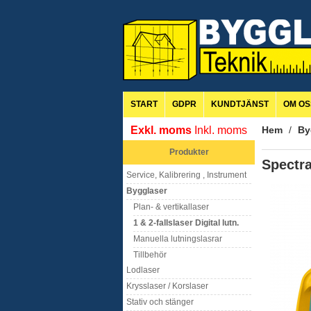
START
GDPR
KUNDTJÄNST
OM OS
Exkl. moms
Inkl. moms
Hem
/
By
Produkter
Spectr
Service, Kalibrering , Instrument
Bygglaser
Plan- & vertikallaser
1 & 2-fallslaser Digital lutn.
Manuella lutningslasrar
Tillbehör
Lodlaser
Krysslaser / Korslaser
Stativ och stänger