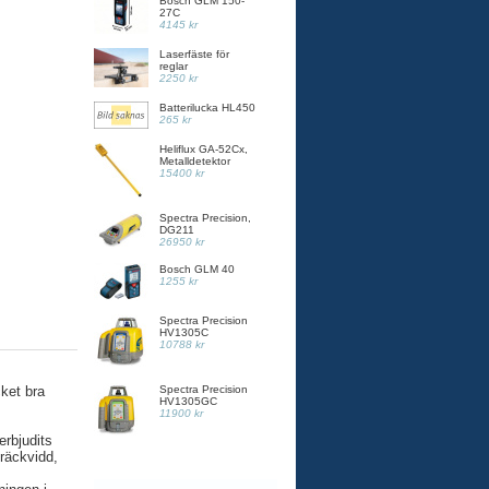
Bosch GLM 150-
27C
4145 kr
Laserfäste för
reglar
2250 kr
Batterilucka HL450
265 kr
Heliflux GA-52Cx,
Metalldetektor
15400 kr
Spectra Precision,
DG211
26950 kr
Bosch GLM 40
1255 kr
Spectra Precision
HV1305C
10788 kr
ket bra
Spectra Precision
HV1305GC
11900 kr
rbjudits
 räckvidd,