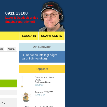
0911 13100
Laser & Geodesiservice
Snabba reparationer!!
LOGGA IN
SKAPA KONTO
Din kundvagn
nde
Nästa
Du har ännu inte lagt några
varor i din varukorg.
Topplista
Spectra precision
DM20
Bulldozerfäste
4800 kr
Topcon RT-5SW
73760 kr
2-NL