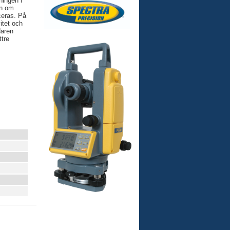
ningen i
on om
ceras. På
itet och
daren
ttre