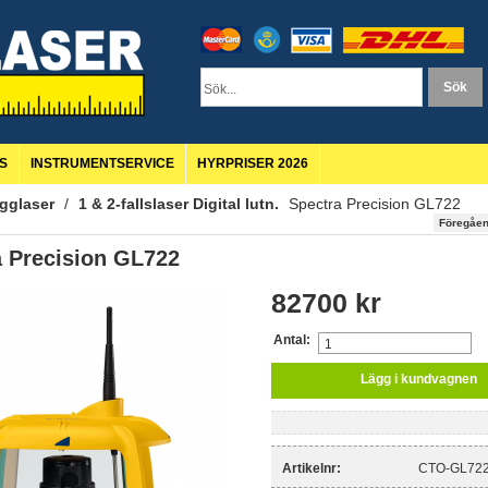
S
INSTRUMENTSERVICE
HYRPRISER 2026
gglaser
/
1 & 2-fallslaser Digital lutn.
Spectra Precision GL722
Föregåe
a Precision GL722
82700
kr
Antal:
Lägg i kundvagnen
Artikelnr:
CTO-GL72