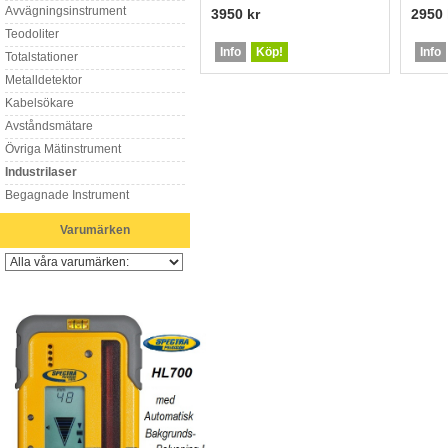
Avvägningsinstrument
3950 kr
2950 
Teodoliter
Info
Köp!
Info
Totalstationer
Metalldetektor
Kabelsökare
Avståndsmätare
Övriga Mätinstrument
Industrilaser
Begagnade Instrument
Varumärken