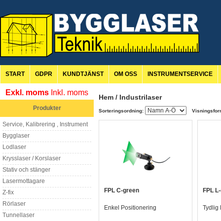
START
GDPR
KUNDTJÄNST
OM OSS
INSTRUMENTSERVICE
Exkl. moms
Inkl. moms
Hem
/
Industrilaser
Produkter
Sorteringsordning:
Visningsfor
Service, Kalibrering , Instrument
Bygglaser
Lodlaser
Krysslaser / Korslaser
Stativ och stänger
Lasermottagare
FPL C-green
FPL L
Z-fix
Rörlaser
Enkel Positionering
Tydlig 
Tunnellaser