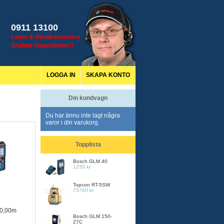
0911 13100
Laser & Geodesiservice
Snabba reparationer!!
LOGGA IN
SKAPA KONTO
Din kundvagn
Du har ännu inte lagt några
varor i din varukorg.
Topplista
Bosch GLM 40
1255 kr
Topcon RT-5SW
73760 kr
 40,00m
Bosch GLM 150-
27C