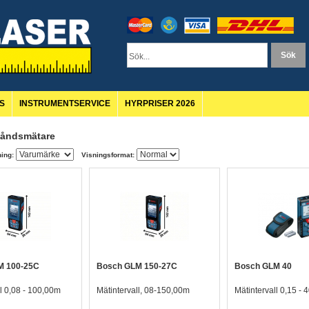
S
INSTRUMENTSERVICE
HYRPRISER 2026
tåndsmätare
ing:
Visningsformat:
M 100-25C
Bosch GLM 150-27C
Bosch GLM 40
ll 0,08 - 100,00m
Mätintervall, 08-150,00m
Mätintervall 0,15 -