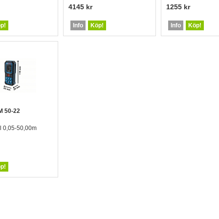
4145 kr
1255 kr
p!
Info
Köp!
Info
Köp!
M 50-22
ll 0,05-50,00m
p!