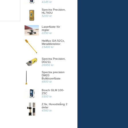
4145 kr
Spectra Precision,
HL760U
5200 kr
Laserfäste för
reglar
2250 kr
Heliflux GA-52Cx,
Metalldetektor
15400 kr
Spectra Precision,
DG211
26950 kr
Spectra precision
DM20
Bulldozerfäste
4800 kr
Bosch GLM 100-
25C
3300 kr
Z.fix, Huvudstång 2
delar
4560 kr