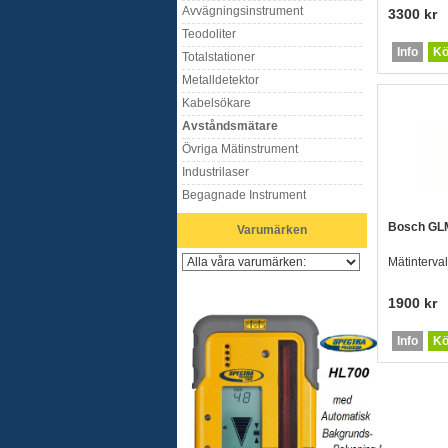
Avvägningsinstrument
3300 kr
Teodoliter
Info
Kö
Totalstationer
Metalldetektor
Kabelsökare
Avståndsmätare
Övriga Mätinstrument
Industrilaser
Begagnade Instrument
Bosch GL
Varumärken
Mätinterva
1900 kr
Info
Kö