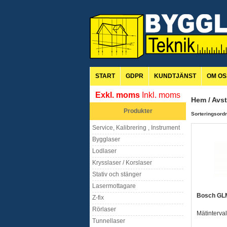
START
GDPR
KUNDTJÄNST
OM OS
Exkl. moms
Inkl. moms
Hem
/
Avs
Produkter
Sorteringsordn
Service, Kalibrering , Instrument
Bygglaser
Lodlaser
Krysslaser / Korslaser
Stativ och stänger
Lasermottagare
Bosch GL
Z-fix
Rörlaser
Mätinterva
Tunnellaser