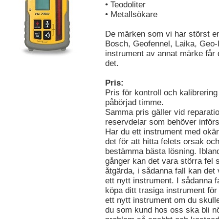
• Teodoliter
• Metallsökare
De märken som vi har störst er
Bosch,
G
eofennel, Laika, Geo-
instrument av annat märke får 
det.
Pris:
Pris för kontroll och kalibreri
påbörjad timme.
Samma pris gäller vid reparatio
reservdelar som behöver införs
Har du ett instrument med okän
det för att hitta felets orsak o
bestämma bästa lösning. Ibland ä
gånger kan det vara störra fel
åtgärda, i sådanna fall kan det 
ett nytt instrument. I sådanna
köpa ditt trasiga instrument för 
ett nytt instrument om du skulle 
du som kund hos oss ska bli nöjd,