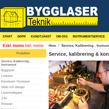
START
GDPR
KUNDTJÄNST
OM OSS
INSTRUMENTSERVICE
Exkl. moms
Inkl. moms
Hem
/
Service, Kalibrering , Instru
Service, kalibrering & kon
Produkter
Service, Kalibrering ,
Instrument
Bygglaser
Lodlaser
Krysslaser / Korslaser
Stativ och stänger
Lasermottagare
Z-fix
Rörlaser