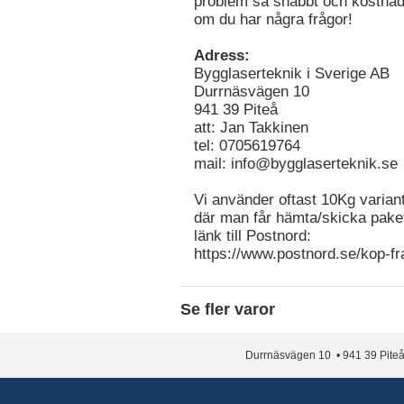
problem så snabbt och kostnads
om du har några frågor!
Adress:
Bygglaserteknik i Sverige AB
Durrnäsvägen 10
941 39 Piteå
att: Jan Takkinen
tel: 0705619764
mail:
info@bygglaserteknik.se
Vi använder oftast 10Kg varian
där man får hämta/skicka paket
länk till Postnord:
https://www.postnord.se/kop-fr
Se fler varor
Durrnäsvägen 10 • 941 39 Piteå