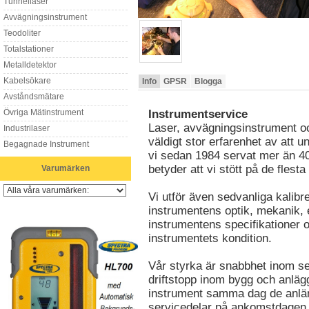
Tunnellaser
Avvägningsinstrument
Teodoliter
Totalstationer
Metalldetektor
Kabelsökare
Info
GPSR
Blogga
Avståndsmätare
Övriga Mätinstrument
Instrumentservice
Laser, avvägningsinstrument oc
Industrilaser
väldigt stor erfarenhet av att u
Begagnade Instrument
vi sedan 1984 servat mer än 40 
betyder att vi stött på de fles
Varumärken
Vi utför även sedvanliga kalibre
instrumentens optik, mekanik, 
instrumentens specifikationer o
instrumentets kondition.
Vår styrka är snabbhet inom ser
driftstopp inom bygg och anläg
instrument samma dag de anlän
servicedelar på ankomstdagen, 