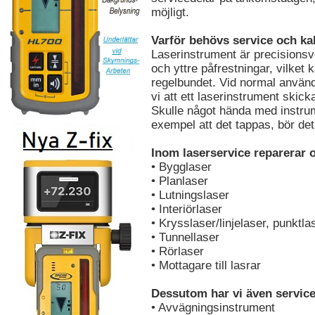
möjligt.
Varför behövs service och ka
Laserinstrument är precisions
och yttre påfrestningar, vilket k
regelbundet. Vid normal använ
vi att ett laserinstrument skicka
Skulle något hända med instrum
exempel att det tappas, bör det
Inom laserservice reparerar o
• Bygglaser
• Planlaser
• Lutningslaser
• Interiörlaser
• Krysslaser/linjelaser, punktla
• Tunnellaser
• Rörlaser
• Mottagare till lasrar
Dessutom har vi även service
• Avvägningsinstrument