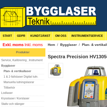
START
GDPR
KUNDTJÄNST
OM OSS
INSTRUMENTSERVICE
Exkl. moms
Inkl. moms
Hem
/
Bygglaser
/
Plan- & vertikal
Produkter
Spectra Precision HV130
Service, Kalibrering , Instrument
Bygglaser
Plan- & vertikallaser
1 & 2-fallslaser Digital lutn.
Manuella lutningslasrar
Tillbehör
Lodlaser
Krysslaser / Korslaser
Stativ och stänger