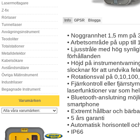
Lasermottagare
Z-fix
Rörlaser
Info
GPSR
Blogga
Tunnellaser
Avvägningsinstrument
• Noggrannhet 1,5 mm på 
Teodoliter
• Arbetsområde på upp til
Totalstationer
• Ljusstråle med hög synligh
Metalldetektor
förhållanden
Kabelsökare
• Höjd på instrumentvarning
Avståndsmätare
slocknar för att undvika fe
Övriga Mätinstrument
• Rotationsval på 0,10,100
Industrilaser
• Fjärrkontroll eller fjärrstyr
Begagnade Instrument
laserfunktioner var som he
• Bluetooth-anslutning möjl
Varumärken
smartphone
• Extremt hållbar och bärba
• 5 års garanti
• Automatisk horisontell och
• IP66