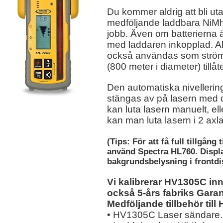
Du kommer aldrig att bli ut
medföljande laddbara NiMh 
jobb. Även om batterierna 
med laddaren
inkopplad. Al
också användas som strömk
(800 meter i diameter) tillå
Den automatiska niveller
stängas av på lasern med
kan luta lasern manuelt, el
kan man luta lasern i 2 axla
(Tips: För att få full tillgång
använd Spectra HL760. Displ
bakgrundsbelysning i frontdi
Vi kalibrerar HV1305C i
också 5-års fabriks Garan
Medföljande tillbehör til
• HV1305C Laser sändare.