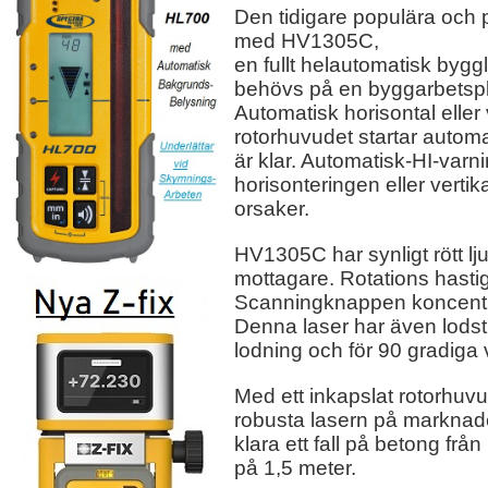
Den tidigare populära och
med HV1305C,
en fullt helautomatisk byg
behövs på en byggarbetspl
Automatisk horisontal eller 
rotorhuvudet startar automa
är klar. Automatisk-HI-varn
horisonteringen eller vertika
orsaker.
HV1305C har synligt rött lj
mottagare. Rotations hastig
Scanningknappen koncentrera
Denna laser har även lodst
lodning och för 90 gradiga v
Med ett inkapslat rotorhu
robusta lasern på markna
klara ett fall på betong från
på 1,5 meter.