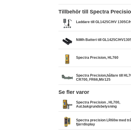
Tillbehör till Spectra Precis
Laddare till GL1425C/HV 1305C
NiMh Batteri till GL1425C/HV1
Spectra Precision, HL760
Spectra Precision,hållare till HL
CR700, FR66,Mtr125
Se fler varor
Spectra Precision , HL700,
Aut.bakgrundsbelysning
Spectra precision LR60w med tr
fjärrdisplay