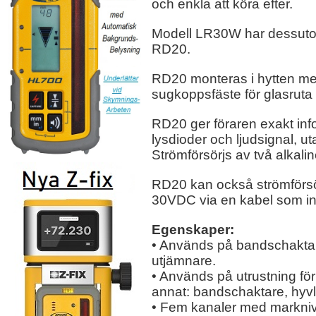
och enkla att köra efter.
Modell LR30W har dessutom t
RD20.
RD20 monteras i hytten me
sugkoppsfäste för glasruta f
RD20 ger föraren exakt inf
lysdioder och ljudsignal, u
Strömförsörjs av två alkalin
RD20 kan också strömförsör
30VDC via en kabel som in
Egenskaper:
• Används på bandschaktar
utjämnare.
• Används på utrustning fö
annat: bandschaktare, hyvla
• Fem kanaler med marknivåi