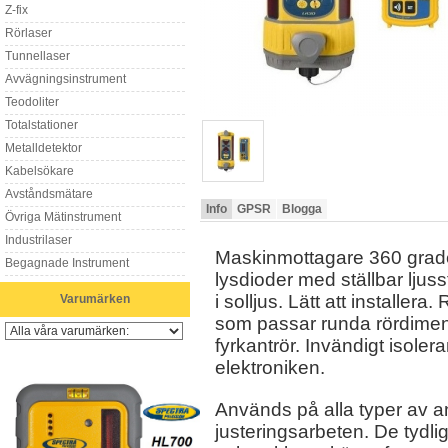
Z-fix
Rörlaser
Tunnellaser
Avvägningsinstrument
Teodoliter
Totalstationer
Metalldetektor
Kabelsökare
Avståndsmätare
Info
GPSR
Blogga
Övriga Mätinstrument
Industrilaser
Maskinmottagare 360 grade
Begagnade Instrument
lysdioder med ställbar ljus
i solljus. Lätt att installera
Varumärken
som passar runda rördim
fyrkantrör. Invändigt isoler
elektroniken.
Används på alla typer av a
justeringsarbeten. De tydli