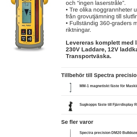
och “ingen laserstråle”.
• Tre olika noggrannheter up
från grovutjämning till slutfi
• Fullständig 360-graders m
riktningar.
Levereras komplett med l
230V Laddare, 12V laddka
Transportväska.
Tillbehör till Spectra precis
MM-1 magnetiskt fäste för Mask
Sugkopps fäste till Fjärrdisplay 
Se fler varor
Spectra precision DM20 Bulldoze