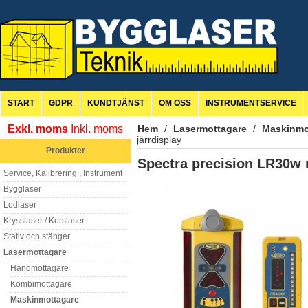
START
GDPR
KUNDTJÄNST
OM OSS
INSTRUMENTSERVICE
Exkl. moms
Inkl. moms
Hem
/
Lasermottagare
/
Maskinmo
fjärrdisplay
Produkter
Spectra precision LR30w m
Service, Kalibrering , Instrument
Bygglaser
Lodlaser
Krysslaser / Korslaser
Stativ och stänger
Lasermottagare
Handmottagare
Kombimottagare
Maskinmottagare