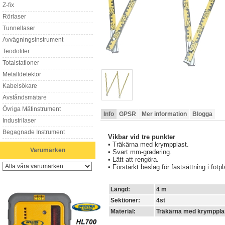
Z-fix
Rörlaser
Tunnellaser
Avvägningsinstrument
Teodoliter
Totalstationer
Metalldetektor
Kabelsökare
Avståndsmätare
Övriga Mätinstrument
Info
GPSR
Mer information
Blogga
Industrilaser
Begagnade Instrument
Vikbar vid tre punkter
• Träkärna med krympplast.
Varumärken
• Svart mm-gradering.
• Lätt att rengöra.
• Förstärkt beslag för fastsättning i fotpl
Längd:
4 m
Sektioner:
4st
Material:
Träkärna med krymppla