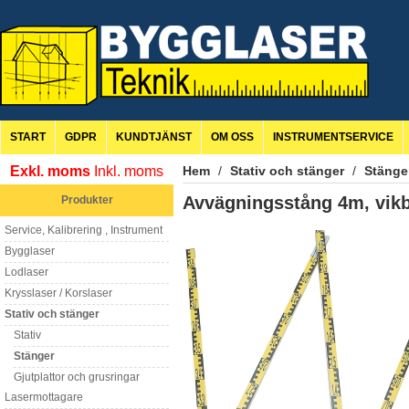
START
GDPR
KUNDTJÄNST
OM OSS
INSTRUMENTSERVICE
Exkl. moms
Inkl. moms
Hem
/
Stativ och stänger
/
Stänge
Avvägningsstång 4m, vik
Produkter
Service, Kalibrering , Instrument
Bygglaser
Lodlaser
Krysslaser / Korslaser
Stativ och stänger
Stativ
Stänger
Gjutplattor och grusringar
Lasermottagare