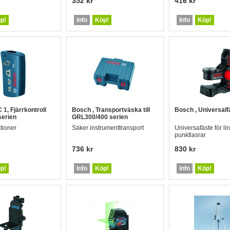
352 kr
416 kr
p!
Info
Köp!
Info
Köp!
 1, Fjärrkontroll
Bosch , Transportväska till
Bosch , Universalf
serien
GRL300/400 serien
tioner
Säker instrumenttransport
Universafäste för li
punktlasrar
736 kr
830 kr
p!
Info
Köp!
Info
Köp!