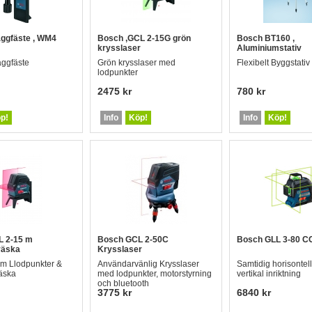
äggfäste , WM4
Bosch ,GCL 2-15G grön
Bosch BT160 ,
krysslaser
Aluminiumstativ
äggfäste
Grön krysslaser med
Flexibelt Byggstativ
lodpunkter
2475 kr
780 kr
p!
Info
Köp!
Info
Köp!
L 2-15 m
Bosch GCL 2-50C
Bosch GLL 3-80 C
väska
Krysslaser
 m Llodpunkter &
Användarvänlig Krysslaser
Samtidig horisontel
äska
med lodpunkter, motorstyrning
vertikal inriktning
och bluetooth
3775 kr
6840 kr