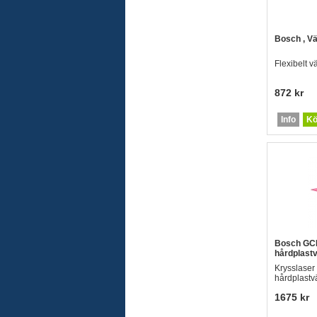
Bosch , V
Flexibelt v
872 kr
Info
Kö
Bosch GC
hårdplast
Krysslaser
hårdplastv
1675 kr