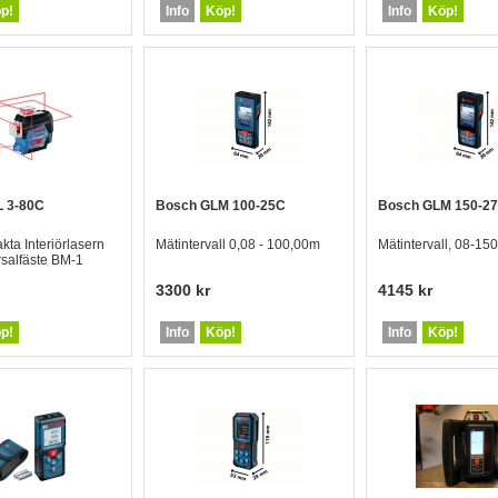
p!
Info
Köp!
Info
Köp!
 3-80C
Bosch GLM 100-25C
Bosch GLM 150-2
ta Interiörlasern
Mätintervall 0,08 - 100,00m
Mätintervall, 08-15
salfäste BM-1
3300 kr
4145 kr
p!
Info
Köp!
Info
Köp!