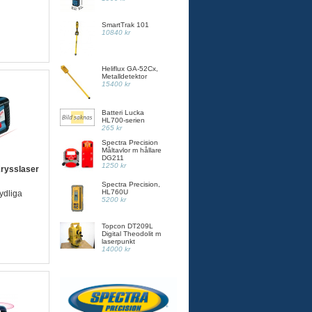
SmartTrak 101
10840 kr
Heliflux GA-52Cx,
Metalldetektor
15400 kr
Batteri Lucka
HL700-serien
265 kr
Spectra Precision
Måltavlor m hållare
DG211
1250 kr
Krysslaser
Spectra Precision,
HL760U
ydliga
5200 kr
Topcon DT209L
Digital Theodolit m
laserpunkt
14000 kr