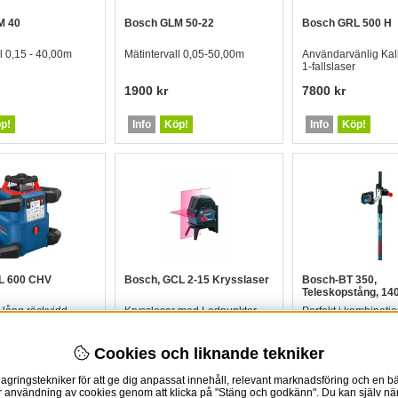
M 40
Bosch GLM 50-22
Bosch GRL 500 H
l 0,15 - 40,00m
Mätintervall 0,05-50,00m
Användarvänlig Kal
1-fallslaser
1900 kr
7800 kr
p!
Info
Köp!
Info
Köp!
L 600 CHV
Bosch, GCL 2-15 Krysslaser
Bosch-BT 350,
Teleskopstång, 1
r lång räckvidd
Krysslaser med Lodpunkter
Perfekt i kombinati
ngsbart batteri
BM1 universalfäste
väggfäste WM4
1475 kr
1720 kr
Cookies och liknande tekniker
gringstekniker för att ge dig anpassat innehåll, relevant marknadsföring och en bät
p!
Info
Köp!
Info
Köp!
vår användning av cookies genom att klicka på "Stäng och godkänn". Du kan själv när