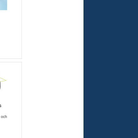
G
l och