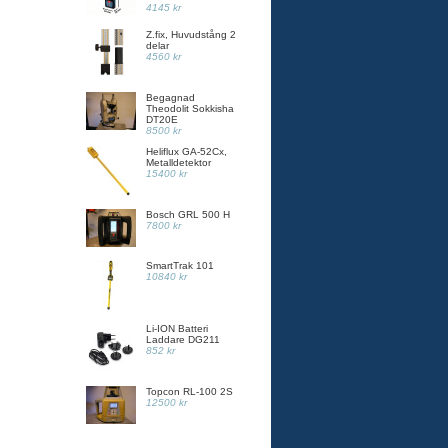
4145 kr
Z.fix, Huvudstång 2
delar
4560 kr
Begagnad
Theodolit Sokkisha
DT20E
8500 kr
Heliflux GA-52Cx,
Metalldetektor
15400 kr
Bosch GRL 500 H
7800 kr
SmartTrak 101
10840 kr
Li-ION Batteri
Laddare DG211
852 kr
Topcon RL-100 2S
12500 kr