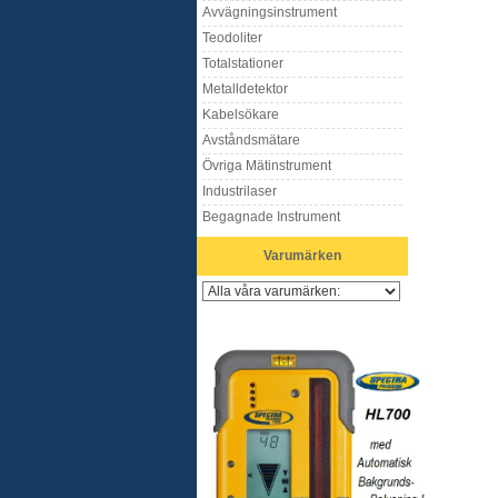
Avvägningsinstrument
Teodoliter
Totalstationer
Metalldetektor
Kabelsökare
Avståndsmätare
Övriga Mätinstrument
Industrilaser
Begagnade Instrument
Varumärken