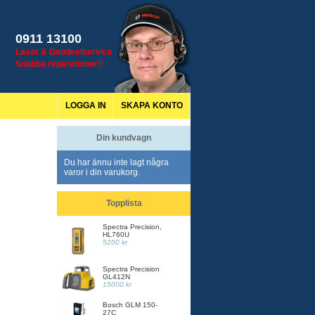
0911 13100
Laser & Geodesiservice
Snabba reparationer!!
LOGGA IN
SKAPA KONTO
Din kundvagn
Du har ännu inte lagt några
varor i din varukorg.
Topplista
Spectra Precision,
HL760U
5200 kr
Spectra Precision
GL412N
15000 kr
Bosch GLM 150-
27C