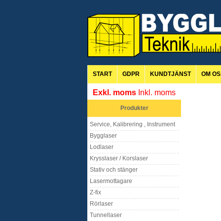
START
GDPR
KUNDTJÄNST
OM OS
Exkl. moms
Inkl. moms
Produkter
Service, Kalibrering , Instrument
Bygglaser
Lodlaser
Krysslaser / Korslaser
Stativ och stänger
Lasermottagare
Z-fix
Rörlaser
Tunnellaser